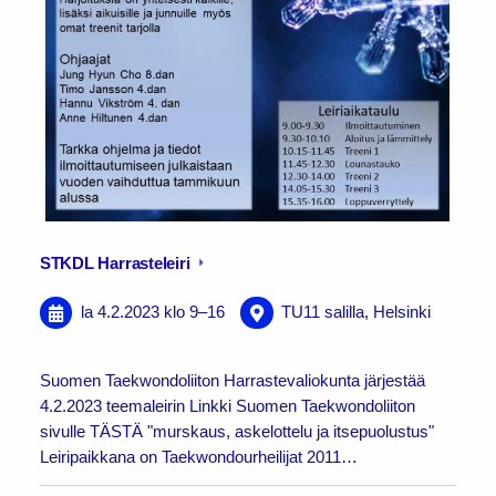
STKDL Harrasteleiri
la 4.2.2023
klo 9
–
16
TU11 salilla, Helsinki
Suomen Taekwondoliiton Harrastevaliokunta järjestää
4.2.2023 teemaleirin Linkki Suomen Taekwondoliiton
sivulle TÄSTÄ "murskaus, askelottelu ja itsepuolustus"
Leiripaikkana on Taekwondourheilijat 2011…