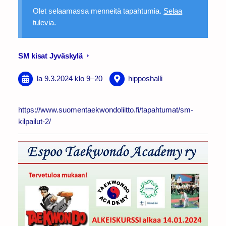
Olet selaamassa menneitä tapahtumia.
Selaa
tulevia.
SM kisat Jyväskylä
la 9.3.2024
klo 9
–
20
hipposhalli
https://www.suomentaekwondoliitto.fi/tapahtumat/sm-
kilpailut-2/