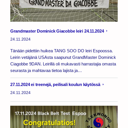
Grandmaster Dominick Giacobbe leiri 24.11.2024
24.11.2024
Tänään pidettiin huikea TANG SOO DO leiri Espoossa.
Leirin vetäjänä USAsta saapunut GrandMaster Dominick
Ciagobbe 9DAN. Leirillä oli mukavasti harrastajia omasta
seurasta ja mahtavaa tietoa lajista ja…
27.11.2024 ei treenejä, peilisali koulun käytössä
24.11.2024