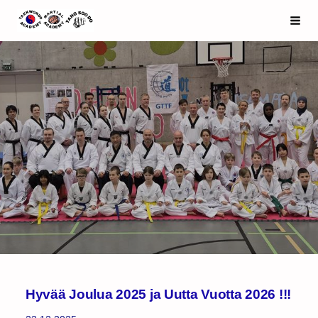
Siirry
Espoo Taekwondo Academy ry
Haku
sivun
sisältöön
Hyvää Joulua 2025 ja Uutta Vuotta 2026 !!!