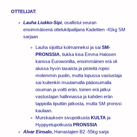
OTTELIJAT:
Lauha Liukko-Sipi
, osallistui seuran
ensimmäisenä ottelukilpailijana Kadettien -41kg SM
sarjaan
Lauha sijoittui kolmanneksi ja sai
SM-
PRONSSIA
, tiukka kisa Emma Halosen
kanssa Eurowonilta, ensimmäinen erä oli
alussa hyvin tasaista ja pisteitä ropisi
molemmin puolin, mutta lopussa vastustaja
sai kuitenkin muutamalla pääosumalla
osuman ja voitti erän, toinen erä jatkui
vastustajan hallinnassa ja kahden erän
tappiolla tiputtiin jatkosta, mutta SM pronssi
kaulaan.
Murskauksen sivupotkusta
KULTA
ja
Hyppyetupotkusta
PRONSSIA
Alvar Einsalo
,
Harrastajien B2 -55kg sarja