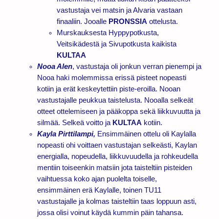
vastustaja vei matsin ja Alvaria vastaan
finaaliin. Jooalle
PRONSSIA
ottelusta.
Murskauksesta Hyppypotkusta,
Veitsikädestä ja Sivupotkusta kaikista
KULTAA
Nooa Alen
, vastustaja oli jonkun verran pienempi ja
Nooa haki molemmissa erissä pisteet nopeasti
kotiin ja erät keskeytettiin piste-eroilla. Nooan
vastustajalle peukkua taistelusta. Nooalla selkeät
otteet ottelemiseen ja pääkoppa sekä liikkuvuutta ja
silmää. Selkeä voitto ja
KULTAA
kotiin.
Kayla Pirttilampi,
Ensimmäinen ottelu oli Kaylalla
nopeasti ohi voittaen vastustajan selkeästi, Kaylan
energialla, nopeudella, liikkuvuudella ja rohkeudella
mentiin toiseenkin matsiin jota taisteltiin pisteiden
vaihtuessa koko ajan puolelta toiselle,
ensimmäinen erä Kaylalle, toinen TU11
vastustajalle ja kolmas taisteltiin taas loppuun asti,
jossa olisi voinut käydä kummin päin tahansa.