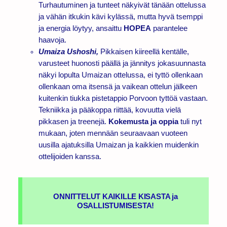
Turhautuminen ja tunteet näkyivät tänään ottelussa
ja vähän itkukin kävi kylässä, mutta hyvä tsemppi
ja energia löytyy, ansaittu
HOPEA
parantelee
haavoja.
Umaiza Ushoshi,
Pikkaisen kiireellä kentälle,
varusteet huonosti päällä ja jännitys jokasuunnasta
näkyi lopulta Umaizan ottelussa, ei tyttö ollenkaan
ollenkaan oma itsensä ja vaikean ottelun jälkeen
kuitenkin tiukka pistetappio Porvoon tyttöä vastaan.
Tekniikka ja pääkoppa riittää, kovuutta vielä
pikkasen ja treenejä.
Kokemusta ja oppia
tuli nyt
mukaan, joten mennään seuraavaan vuoteen
uusilla ajatuksilla Umaizan ja kaikkien muidenkin
ottelijoiden kanssa.
ONNITTELUT KAIKILLE KISASTA ja
OSALLISTUMISESTA!