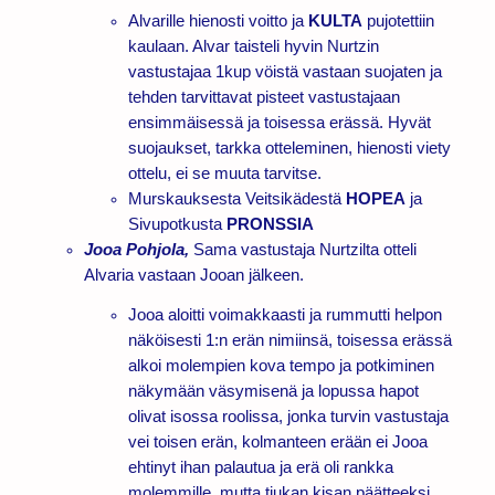
Alvarille hienosti voitto ja
KULTA
pujotettiin
kaulaan. Alvar taisteli hyvin Nurtzin
vastustajaa 1kup vöistä vastaan suojaten ja
tehden tarvittavat pisteet vastustajaan
ensimmäisessä ja toisessa erässä. Hyvät
suojaukset, tarkka otteleminen, hienosti viety
ottelu, ei se muuta tarvitse.
Murskauksesta Veitsikädestä
HOPEA
ja
Sivupotkusta
PRONSSIA
Jooa Pohjola,
Sama vastustaja Nurtzilta otteli
Alvaria vastaan Jooan jälkeen.
Jooa aloitti voimakkaasti ja rummutti helpon
näköisesti 1:n erän nimiinsä, toisessa erässä
alkoi molempien kova tempo ja potkiminen
näkymään väsymisenä ja lopussa hapot
olivat isossa roolissa, jonka turvin vastustaja
vei toisen erän, kolmanteen erään ei Jooa
ehtinyt ihan palautua ja erä oli rankka
molemmille, mutta tiukan kisan päätteeksi