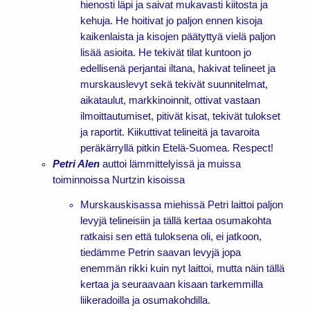
hienosti läpi ja saivat mukavasti kiitosta ja
kehuja. He hoitivat jo paljon ennen kisoja
kaikenlaista ja kisojen päätyttyä vielä paljon
lisää asioita. He tekivät tilat kuntoon jo
edellisenä perjantai iltana, hakivat telineet ja
murskauslevyt sekä tekivät suunnitelmat,
aikataulut, markkinoinnit, ottivat vastaan
ilmoittautumiset, pitivät kisat, tekivät tulokset
ja raportit. Kiikuttivat telineitä ja tavaroita
peräkärryllä pitkin Etelä-Suomea. Respect!
Petri Alen
auttoi lämmittelyissä ja muissa
toiminnoissa Nurtzin kisoissa
Murskauskisassa miehissä Petri laittoi paljon
levyjä telineisiin ja tällä kertaa osumakohta
ratkaisi sen että tuloksena oli, ei jatkoon,
tiedämme Petrin saavan levyjä jopa
enemmän rikki kuin nyt laittoi, mutta näin tällä
kertaa ja seuraavaan kisaan tarkemmilla
liikeradoilla ja osumakohdilla.