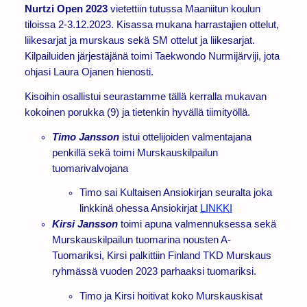
Nurtzi Open 2023
vietettiin tutussa Maaniitun koulun
tiloissa 2-3.12.2023. Kisassa mukana harrastajien ottelut,
liikesarjat ja murskaus sekä SM ottelut ja liikesarjat.
Kilpailuiden järjestäjänä toimi Taekwondo Nurmijärviji, jota
ohjasi Laura Ojanen hienosti.
Kisoihin osallistui seurastamme tällä kerralla mukavan
kokoinen porukka (9) ja tietenkin hyvällä tiimityöllä.
Timo Jansson
istui ottelijoiden valmentajana
penkillä sekä toimi Murskauskilpailun
tuomarivalvojana
Timo sai Kultaisen Ansiokirjan seuralta joka
linkkinä ohessa Ansiokirjat
LINKKI
Kirsi Jansson
toimi apuna valmennuksessa sekä
Murskauskilpailun tuomarina nousten A-
Tuomariksi, Kirsi palkittiin Finland TKD Murskaus
ryhmässä vuoden 2023 parhaaksi tuomariksi.
Timo ja Kirsi hoitivat koko Murskauskisat