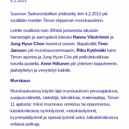
5.2.2023
Suomen Taekwondoliiton yhdistetty leiri 4.2.2013 piti
sisällään meidän Timon ohjaaman murskausleirin.
Leirille osallistui noin 30hlöä junioreista aikuisiin
harrastajiin ja aamupäivä toteutui
Hannu Vikströmin
ja
Jung Hyun Chon
hosinsul osioon. Iltapäivällä
Timo
Jansso
n piti murskausseminaarin,
Riku Kytömäki
toimi
Timon apurina ja Jung Hyun Cho piti potkutekniikkaa
toisella puolella.
Anne Hiltunen
piti yhteisen lopputreenin,
jäähdyttelyn ja venyttelyt kaikille.
Murskaus
Murskauksessa käytiin läpi murskauksen perusajatuksia,
suojausvälineitä, sääntöjä, tekniikkaa, materiaaleja, Timon
11 ajatusta: miksi murskaus onnistuu tai epäonnistuu,
käsitekniikoista nyrkkilyönnit, veitsikäsilyönnit,
kyynerpäälyönnit ja spesial lyönnit sekä Jalkatekniikoissa
erilaisia potkuja.