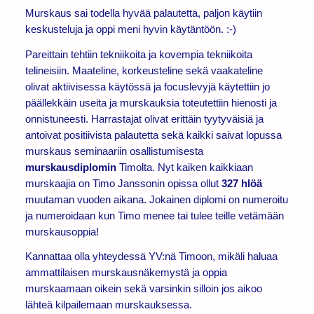
Murskaus sai todella hyvää palautetta, paljon käytiin
keskusteluja ja oppi meni hyvin käytäntöön. :-)
Pareittain tehtiin tekniikoita ja kovempia tekniikoita
telineisiin. Maateline, korkeusteline sekä vaakateline
olivat aktiivisessa käytössä ja focuslevyjä käytettiin jo
päällekkäin useita ja murskauksia toteutettiin hienosti ja
onnistuneesti. Harrastajat olivat erittäin tyytyväisiä ja
antoivat positiivista palautetta sekä kaikki saivat lopussa
murskaus seminaariin osallistumisesta
murskausdiplomin
Timolta. Nyt kaiken kaikkiaan
murskaajia on Timo Janssonin opissa ollut
327 hlöä
muutaman vuoden aikana. Jokainen diplomi on numeroitu
ja numeroidaan kun Timo menee tai tulee teille vetämään
murskausoppia!
Kannattaa olla yhteydessä YV:nä Timoon, mikäli haluaa
ammattilaisen murskausnäkemystä ja oppia
murskaamaan oikein sekä varsinkin silloin jos aikoo
lähteä kilpailemaan murskauksessa.