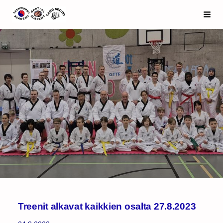
Siirry
Espoo Taekwondo Academy ry
Haku
sivun
sisältöön
Treenit alkavat kaikkien osalta 27.8.2023