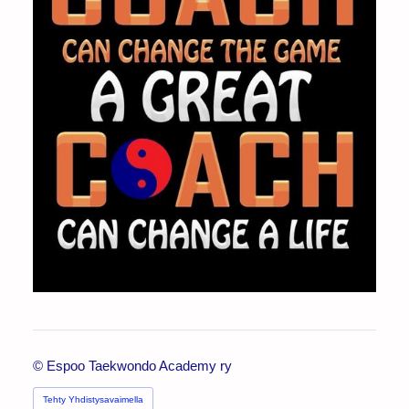
©
Espoo Taekwondo Academy ry
Tehty Yhdistysavaimella