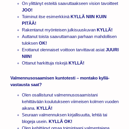
On ylittänyt esteitä saavuttaakseen vision tavoitteet
JOO!
Toiminut itse esimerkkinä
KYLLÄ NIIN KUIN
PITÄÄ!
Rakentanut myönteisen julkisuuskuvan
KYLLÄ!
Auttanut toista saavuttamaan parhaan mahdollisen
tuloksen
OK!
Erottanut olennaiset voittoon tarvittavat asiat
JUURI
NIIN!
Ottanut harkittuja riskejä
KYLLÄ!
Valmennusosaamisen kuntotesti – montako kyllä-
vastausta saat?
Olen osallistunut valmennusosaamistani
kehittävään koulutukseen viimeisen kolmen vuoden
aikana.
KYLLÄ!
Seuraan valmennuksen kirjallisuutta, lehtiä tai
blogeja usein.
KYLLÄ OK!
Olen kehittänyt omaa toimintaani valmentajana