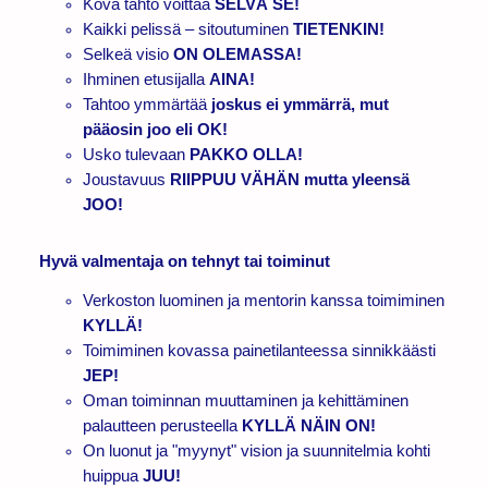
Kova tahto voittaa
SELVÄ SE!
Kaikki pelissä – sitoutuminen
TIETENKIN!
Selkeä visio
ON OLEMASSA!
Ihminen etusijalla
AINA!
Tahtoo ymmärtää
joskus ei ymmärrä, mut
pääosin joo eli OK!
Usko tulevaan
PAKKO OLLA!
Joustavuus
RIIPPUU VÄHÄN mutta yleensä
JOO!
Hyvä valmentaja on tehnyt tai toiminut
Verkoston luominen ja mentorin kanssa toimiminen
KYLLÄ!
Toimiminen kovassa painetilanteessa sinnikkäästi
JEP!
Oman toiminnan muuttaminen ja kehittäminen
palautteen perusteella
KYLLÄ NÄIN ON!
On luonut ja "myynyt" vision ja suunnitelmia kohti
huippua
JUU!