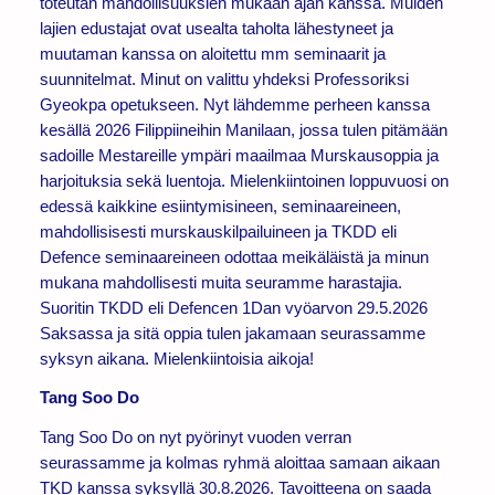
toteutan mahdollisuuksien mukaan ajan kanssa. Muiden
lajien edustajat ovat usealta taholta lähestyneet ja
muutaman kanssa on aloitettu mm seminaarit ja
suunnitelmat. Minut on valittu yhdeksi Professoriksi
Gyeokpa opetukseen. Nyt lähdemme perheen kanssa
kesällä 2026 Filippiineihin Manilaan, jossa tulen pitämään
sadoille Mestareille ympäri maailmaa Murskausoppia ja
harjoituksia sekä luentoja. Mielenkiintoinen loppuvuosi on
edessä kaikkine esiintymisineen, seminaareineen,
mahdollisisesti murskauskilpailuineen ja TKDD eli
Defence seminaareineen odottaa meikäläistä ja minun
mukana mahdollisesti muita seuramme harastajia.
Suoritin TKDD eli Defencen 1Dan vyöarvon 29.5.2026
Saksassa ja sitä oppia tulen jakamaan seurassamme
syksyn aikana. Mielenkiintoisia aikoja!
Tang Soo Do
Tang Soo Do on nyt pyörinyt vuoden verran
seurassamme ja kolmas ryhmä aloittaa samaan aikaan
TKD kanssa syksyllä 30.8.2026. Tavoitteena on saada