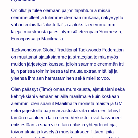
On ollut ja tulee olemaan paljon tapahtumia missä
olemme olleet ja tulemme olemaan mukana, näkyvyyttä
vähän erilaisilla "alustoilla" ja ajatuksilla viemme mm
lajeja, murskausta ja esiintymisiä eteenpäin Suomessa,
Euroopassa ja Maailmalla.
Taekwondossa Global Traditional Taekwondo Federation
on muuttanut ajatuksiamme ja strategiaa toimia myös
muiden järjestöjen kanssa, jolloin saamme enemmän irti
lajin parissa toimimisessa tai muuta extraa mitä laji ja
yleensä ihmisen harrastaminen sekä mieli toivoo.
Olen päässyt (Timo) omaa murskausta, ajatuksiani sekä
kehityksiäni viemään erilailla maailmalle kuin koskaan
aiemmin, olen saanut Maailmalta monista maista ja GM
sekä järjestöiltä paljon arvostusta siitä mitä olen tehnyt
tämän osa alueen lajin eteen. Verkostot ovat kasvaneet
entisestään ja saan viikottain erilaisia yhteydenottoja,
toivomuksia ja kyselyjä murskaukseen liittyen, joita