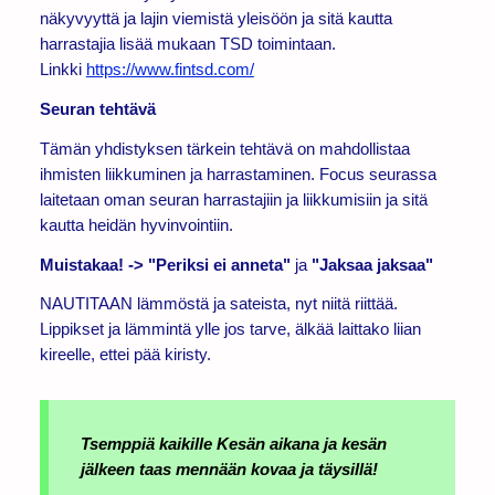
näkyvyyttä ja lajin viemistä yleisöön ja sitä kautta
harrastajia lisää mukaan TSD toimintaan.
Linkki
https://www.fintsd.com/
Seuran tehtävä
Tämän yhdistyksen tärkein tehtävä on mahdollistaa
ihmisten liikkuminen ja harrastaminen. Focus seurassa
laitetaan oman seuran harrastajiin ja liikkumisiin ja sitä
kautta heidän hyvinvointiin.
Muistakaa! -> "Periksi ei anneta"
ja
"Jaksaa jaksaa"
NAUTITAAN lämmöstä ja sateista, nyt niitä riittää.
Lippikset ja lämmintä ylle jos tarve, älkää laittako liian
kireelle, ettei pää kiristy.
Tsemppiä kaikille Kesän aikana ja kesän
jälkeen taas mennään kovaa ja täysillä!