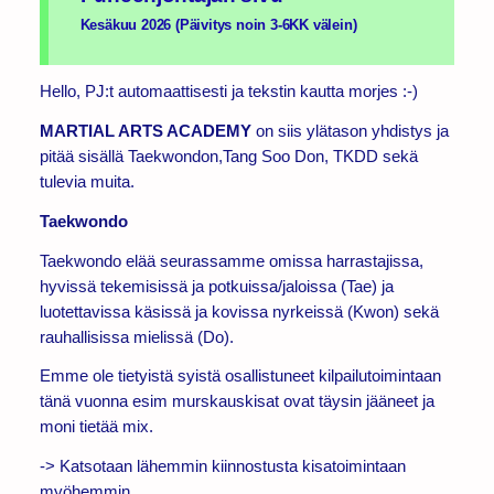
Kesäkuu 2026 (Päivitys noin 3-6KK välein)
Hello, PJ:t automaattisesti ja tekstin kautta morjes :-)
MARTIAL ARTS ACADEMY
on siis ylätason yhdistys ja
pitää sisällä Taekwondon,Tang Soo Don, TKDD sekä
tulevia muita.
Taekwondo
Taekwondo elää seurassamme omissa harrastajissa,
hyvissä tekemisissä ja potkuissa/jaloissa (Tae) ja
luotettavissa käsissä ja kovissa nyrkeissä (Kwon) sekä
rauhallisissa mielissä (Do).
Emme ole tietyistä syistä osallistuneet kilpailutoimintaan
tänä vuonna esim murskauskisat ovat täysin jääneet ja
moni tietää mix.
-> Katsotaan lähemmin kiinnostusta kisatoimintaan
myöhemmin.