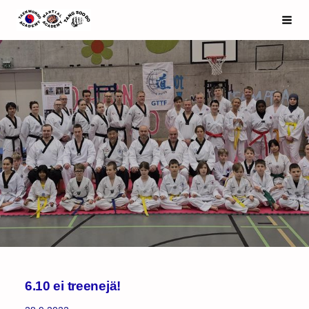
Siirry
Espoo Taekwondo Academy ry
Haku
sivun
sisältöön
6.10 ei treenejä!