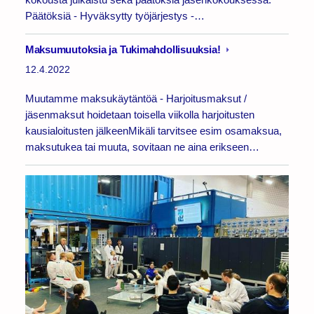
Päätöksiä - Hyväksytty työjärjestys -…
Maksumuutoksia ja Tukimahdollisuuksia!
12.4.2022
Muutamme maksukäytäntöä - Harjoitusmaksut /
jäsenmaksut hoidetaan toisella viikolla harjoitusten
kausialoitusten jälkeenMikäli tarvitsee esim osamaksua,
maksutukea tai muuta, sovitaan ne aina erikseen…