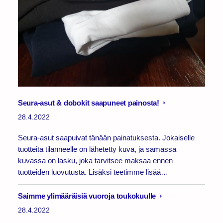
Seura-asut & dobokit saapuneet painosta!
28.4.2022
Seura-asut saapuivat tänään painatuksesta. Jokaiselle
tuotteita tilanneelle on lähetetty kuva, ja samassa
kuvassa on lasku, joka tarvitsee maksaa ennen
tuotteiden luovutusta. Lisäksi teetimme lisää…
Saimme ylimääräisiä vuoroja toukokuulle
28.4.2022