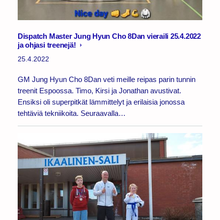
Dispatch Master Jung Hyun Cho 8Dan vieraili 25.4.2022
ja ohjasi treenejä!
25.4.2022
GM Jung Hyun Cho 8Dan veti meille reipas parin tunnin
treenit Espoossa. Timo, Kirsi ja Jonathan avustivat.
Ensiksi oli superpitkät lämmittelyt ja erilaisia jonossa
tehtäviä tekniikoita. Seuraavalla…