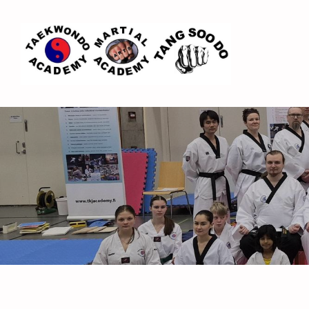
Siirry
sivun
sisältöön
Espoo Taekwondo Academy ry