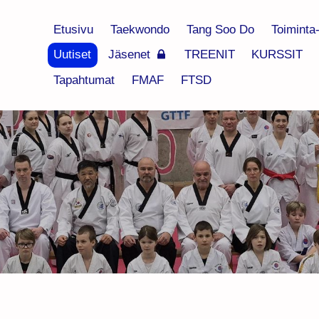
Etusivu
Taekwondo
Tang Soo Do
Toiminta
Uutiset
Jäsenet
TREENIT
KURSSIT
Tapahtumat
FMAF
FTSD