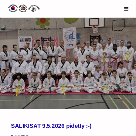
Siirry
Espoo Taekwondo Academy ry
Haku
sivun
sisältöön
SALIKISAT 9.5.2026 pidetty :-)