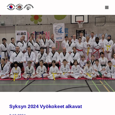
Siirry
Espoo Taekwondo Academy ry
Haku
sivun
sisältöön
Syksyn 2024 Vyökokeet alkavat