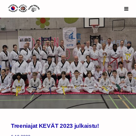
Siirry
Espoo Taekwondo Academy ry
Haku
sivun
sisältöön
Treeniajat KEVÄT 2023 julkaistu!