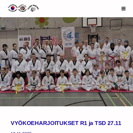
Siirry
Espoo Taekwondo Academy ry
Haku
sivun
sisältöön
VYÖKOEHARJOITUKSET R1 ja TSD 27.11