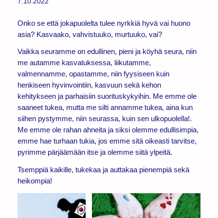
7.10.2022
Onko se että jokapuolelta tulee nyrkkiä hyvä vai huono
asia? Kasvaako, vahvistuuko, murtuuko, vai?
Vaikka seuramme on edullinen, pieni ja köyhä seura, niin
me autamme kasvatuksessa, liikutamme,
valmennamme, opastamme, niin fyysiseen kuin
henkiseen hyvinvointiin, kasvuun sekä kehon
kehitykseen ja parhaisiin suorituskykyihin. Me emme ole
saaneet tukea, mutta me silti annamme tukea, aina kun
siihen pystymme, niin seurassa, kuin sen ulkopuolella!.
Me emme ole rahan ahneita ja siksi olemme edullisimpia,
emme hae turhaan tukia, jos emme sitä oikeasti tarvitse,
pyrimme pärjäämään itse ja olemme siitä ylpeitä.
Tsemppiä kaikille, tukekaa ja auttakaa pienempiä sekä
heikompia!